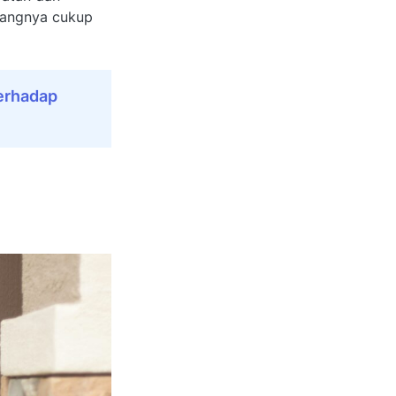
njangnya cukup
Terhadap