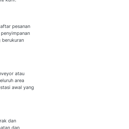
aftar pesanan
a penyimpanan
g berukuran
nveyor atau
eluruh area
stasi awal yang
rak dan
patan dan