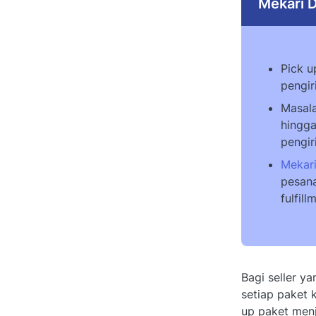
Mekari D
Pick u
pengir
Masala
hingga
pengi
Mekari
pesana
fulfil
Bagi seller y
setiap paket k
up paket menj