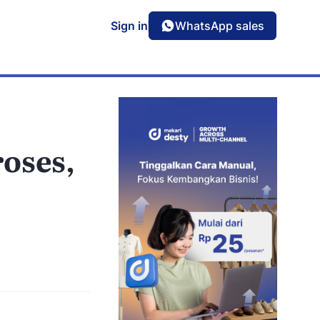
Sign in
WhatsApp sales
Podcast
ntuk
Simak selengkapnya soal tren & strategu
bisnis
roses,