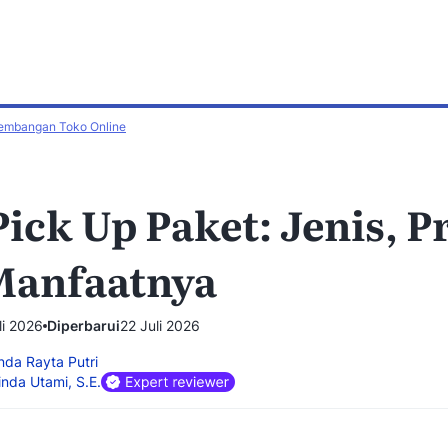
embangan Toko Online
g
Whitepaper & e-book
erlengkap soal bisnis &
Riset dan laporan komprehensif u
l
bisnis
Pick Up Paket: Jenis, P
ategis
& kemitraan resmi Mekari Desty
Manfaatnya
li 2026
Diperbarui
22 Juli 2026
da Rayta Putri
nda Utami, S.E.