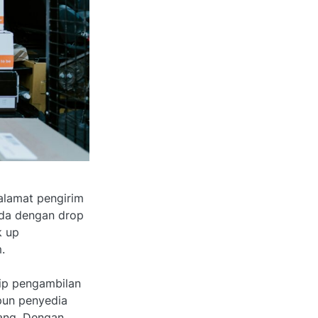
alamat pengirim
beda dengan drop
k up
.
nsip pengambilan
upun penyedia
rang. Dengan