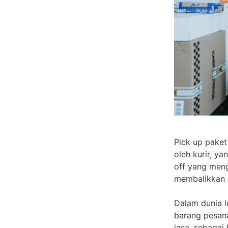
Pick up paket
oleh kurir, y
off yang meng
membalikkan a
Dalam dunia l
barang pesana
jasa, sebagai