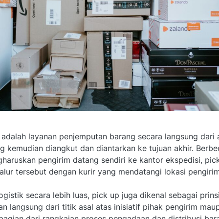
 adalah layanan penjemputan barang secara langsung dari 
ang kemudian diangkut dan diantarkan ke tujuan akhir. Ber
haruskan pengirim datang sendiri ke kantor ekspedisi, pic
lur tersebut dengan kurir yang mendatangi lokasi pengirim
ogistik secara lebih luas, pick up juga dikenal sebagai pri
n langsung dari titik asal atas inisiatif pihak pengirim ma
 bagian dari rangkaian proses pengadaan dan distribusi ba