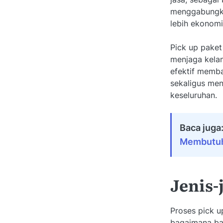
menggabungkan
lebih ekonomi
Pick up paket
menjaga kelan
efektif memba
sekaligus men
keseluruhan.
Baca juga
Membutu
Jenis-
Proses pick u
bagaimana bar