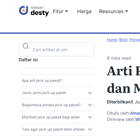
Fitur
Harga
Resources
Home
Blog
Peng
Artikel blo
Informasi t
omnichanne
8 mins read
Daftar isi
Arti 
Afiliasi Str
Kolaborasi 
Apa arti pick up paket?
dan 
Jenis-jenis pick up paket
Diterbitkan
8 Ju
Bagaimana proses pick up paket?
Ditulis oleh:
Aman
Manfaat pick up paket bagi seller
Direview oleh:
Wi
Tips agar pick up paket lebih efisien