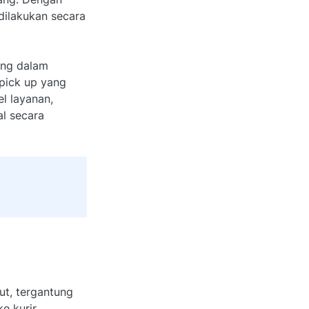
dilakukan secara
ing dalam
 pick up yang
l layanan,
l secara
ut, tergantung
e kurir.