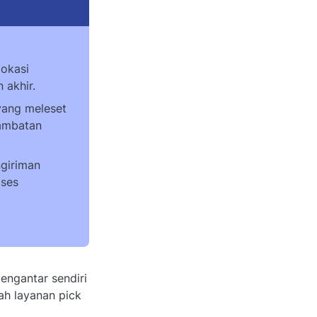
lokasi
 akhir.
 yang meleset
lambatan
giriman
oses
engantar sendiri
lah layanan pick