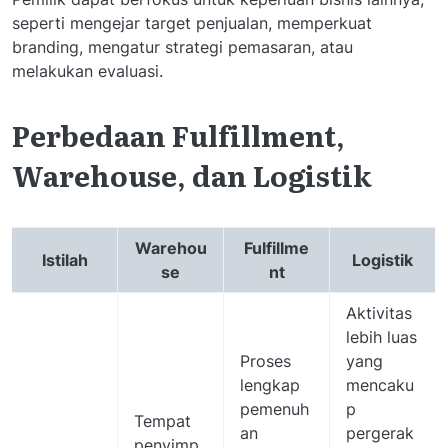
seperti mengejar target penjualan, memperkuat
branding, mengatur strategi pemasaran, atau
melakukan evaluasi.
Perbedaan Fulfillment,
Warehouse, dan Logistik
Warehou
Fulfillme
Istilah
Logistik
se
nt
Aktivitas
lebih luas
Proses
yang
lengkap
mencaku
pemenuh
p
Tempat
an
pergerak
penyimp