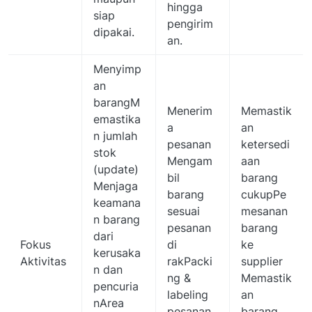
hingga
siap
pengirim
dipakai.
an.
Menyimp
an
barangM
Menerim
Memastik
emastika
a
an
n jumlah
pesanan
ketersedi
stok
Mengam
aan
(update)
bil
barang
Menjaga
barang
cukupPe
keamana
sesuai
mesanan
n barang
pesanan
barang
dari
Fokus
di
ke
kerusaka
Aktivitas
rakPacki
supplier
n dan
ng &
Memastik
pencuria
labeling
an
nArea
pesanan
barang