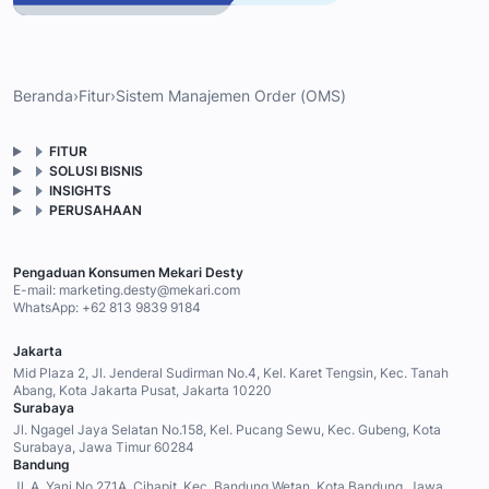
Beranda
›
Fitur
›
Sistem Manajemen Order (OMS)
FITUR
SOLUSI BISNIS
INSIGHTS
PERUSAHAAN
Pengaduan Konsumen Mekari Desty
E-mail:
marketing.desty@mekari.com
WhatsApp:
+62 813 9839 9184
Jakarta
Mid Plaza 2, Jl. Jenderal Sudirman No.4, Kel. Karet Tengsin, Kec. Tanah
Abang, Kota Jakarta Pusat, Jakarta 10220
Surabaya
Jl. Ngagel Jaya Selatan No.158, Kel. Pucang Sewu, Kec. Gubeng, Kota
Surabaya, Jawa Timur 60284
Bandung
Jl. A. Yani No.271A, Cihapit, Kec. Bandung Wetan, Kota Bandung, Jawa