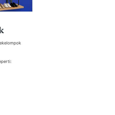
k
 sekelompok
perti: