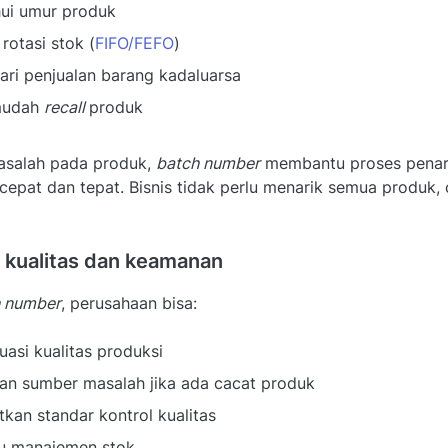
ui umur produk
rotasi stok (
FIFO/FEFO
)
ri penjualan barang kadaluarsa
mudah
recall
produk
masalah pada produk,
batch number
membantu proses penari
 cepat dan tepat. Bisnis tidak perlu menarik semua produk
 kualitas dan keamanan
h number
, perusahaan bisa:
asi kualitas produksi
n sumber masalah jika ada cacat produk
kan standar kontrol kualitas
 manajemen stok