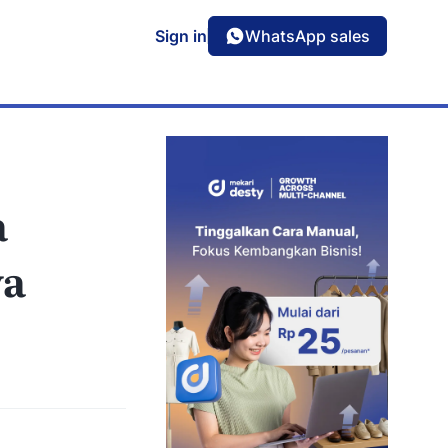
Sign in
WhatsApp sales
Podcast
ntuk
Simak selengkapnya soal tren & strategu
bisnis
a
ya