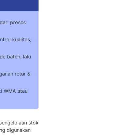
dari proses
trol kualitas,
e batch, lalu
anan retur &
rti WMA atau
 pengelolaan stok
ing digunakan