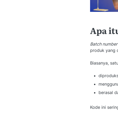
Apa i
Batch number
produk yang 
Biasanya, sat
diproduk
mengguna
berasal d
Kode ini seri