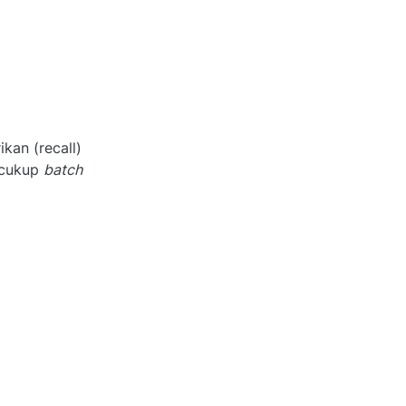
kan (recall)
, cukup
batch