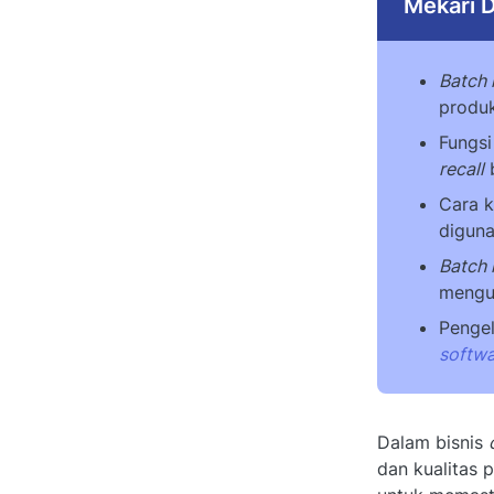
Mekari D
Batch
produ
Fungs
recall
b
Cara k
diguna
Batch
mengur
Penge
softw
Dalam bisnis
dan kualitas 