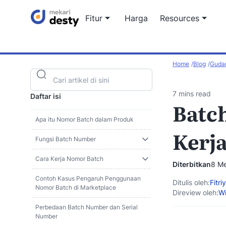
Fitur
Harga
Resources
Home
Blog
Guda
Artikel blo
Informasi t
omnichanne
7 mins read
Daftar isi
Batc
Afiliasi Str
Kolaborasi 
Apa itu Nomor Batch dalam Produk
Kerj
Fungsi Batch Number
Cara Kerja Nomor Batch
Diterbitkan
8 Me
Contoh Kasus Pengaruh Penggunaan
Ditulis oleh:
Fitri
Nomor Batch di Marketplace
Direview oleh:
Wi
Perbedaan Batch Number dan Serial
Number