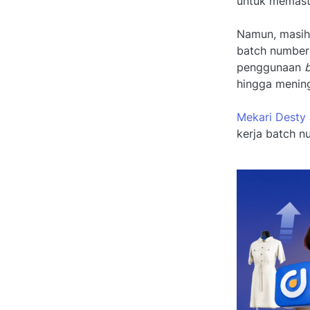
untuk memasti
Namun, masih
batch number
penggunaan
hingga menin
Mekari Desty
kerja batch n