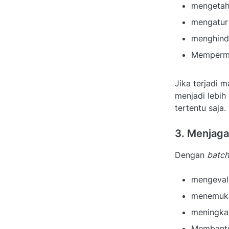
mengetah
mengatur 
menghinda
Memper
Jika terjadi 
menjadi lebih
tertentu saja.
3. Menjaga
Dengan
batc
mengevalu
menemuka
meningkat
Membantu