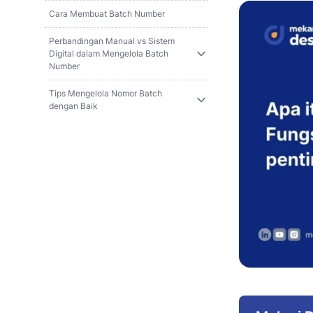
Cara Membuat Batch Number
Perbandingan Manual vs Sistem
Digital dalam Mengelola Batch
Number
Tips Mengelola Nomor Batch
dengan Baik
Peran Batch Number dalam Bisnis
Online dan Marketplace
Dampak Penggunaan Batch Number
terhadap Profit Bisnis
Contoh Penggunaan Batch Number di
Berbagai Industri
Kesimpulan: Nomor Batch Bukan
Sekadar Kode, Tapi Alat Kontrol Bisnis
Pertanyaan yang Sering Diajukan
tentang Batch Number