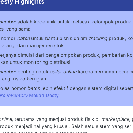
esty Highlights
 number
adalah kode unik untuk melacak kelompok produk 
ksi yang sama
i nomor
batch
untuk bantu bisnis dalam
tracking
produk, kon
arang, dan manajemen stok
erjanya dimulai dari pengelompokan produk, pemberian kod
kan untuk monitoring distribusi
 number
penting untuk
seller online
karena permudah penang
angi risiko kerugian
lolaa nomor
batch
lebih efektif dengan sistem digital sepe
are
inventory
Mekari Desty
online
, terutama yang menjual produk fisik di
marketplace
,
produk menjadi hal yang krusial. Salah satu sistem yang ser