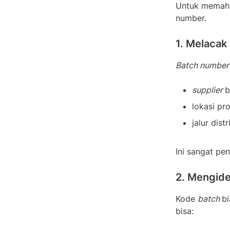
Untuk memaham
number.
1. Melacak
Batch number
supplier
b
lokasi pr
jalur distr
Ini sangat pe
2. Mengide
Kode
batch
bi
bisa: