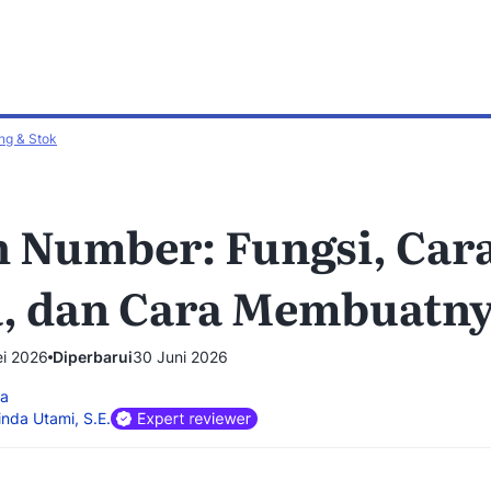
ng & Stok
g
Whitepaper & e-book
erlengkap soal bisnis &
Riset dan laporan komprehensif u
l
bisnis
h Number: Fungsi, Car
ategis
& kemitraan resmi Mekari Desty
a, dan Cara Membuatn
i 2026
Diperbarui
30 Juni 2026
ya
nda Utami, S.E.