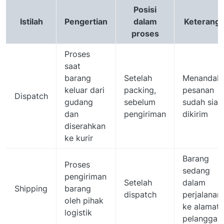
Posisi
Istilah
Pengertian
dalam
Keterang
proses
Proses
saat
barang
Setelah
Menandak
keluar dari
packing,
pesanan
Dispatch
gudang
sebelum
sudah siap
dan
pengiriman
dikirim
diserahkan
ke kurir
Barang
Proses
sedang
pengiriman
Setelah
dalam
Shipping
barang
dispatch
perjalanan
oleh pihak
ke alamat
logistik
pelanggan